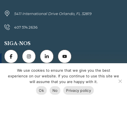
5411 International Drive Orlando, FL 32819
407 574 2636
SIGA-NOS
We use cookies to ensure that we give you the best
Powered by
experience on our website. If you continue to use this site we
will assume that you are happy with it.
Ok
No
Privacy policy
Florida Connexion Properties | All rights reserved