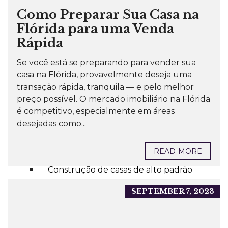
MIAMI
Como Preparar Sua Casa na
RESIDENCIAL
Flórida para uma Venda
Rápida
COMMERCIAL
INVESTIR
Se você está se preparando para vender sua
casa na Flórida, provavelmente deseja uma
Nossa Proposta
transação rápida, tranquila — e pelo melhor
Tipos de investimento
preço possível. O mercado imobiliário na Flórida
é competitivo, especialmente em áreas
Imóveis para aluguel de curta
desejadas como...
temporada
Imóveis para aluguel residencial
READ MORE
Construção de casas de alto padrão
Construção de casas populares
SEPTEMBER 7, 2023
Incorporação Residencial
Imóveis Comerciais com renda