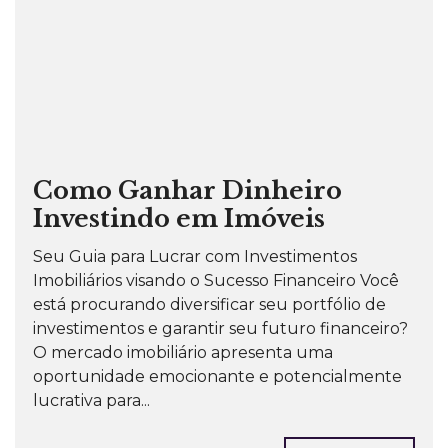
Terrenos para Incorporação
Prédios para locação
Nosso time
ADMINISTRAÇÃO
Especialidades
Como Ganhar Dinheiro
NOTÍCIAS
CONTATO
Investindo em Imóveis
Seu Guia para Lucrar com Investimentos
Imobiliários visando o Sucesso Financeiro Você
está procurando diversificar seu portfólio de
investimentos e garantir seu futuro financeiro?
O mercado imobiliário apresenta uma
oportunidade emocionante e potencialmente
lucrativa para...