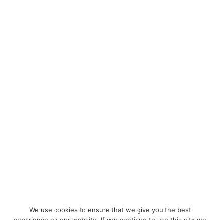
5411 International Drive Orlando, FL 32819
407 574 2636
SIGA-NOS
Powered by
We use cookies to ensure that we give you the best
experience on our website. If you continue to use this site we