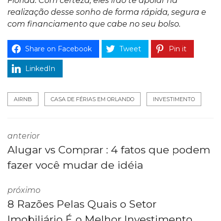
Flórida. Com certeza, eles irão te apoiar na
realização desse sonho de forma rápida, segura e
com financiamento que cabe no seu bolso.
Share on Facebook
Tweet
Pin it
LinkedIn
AIRNB
CASA DE FÉRIAS EM ORLANDO
INVESTIMENTO
anterior
Alugar vs Comprar : 4 fatos que podem
fazer você mudar de idéia
próximo
8 Razões Pelas Quais o Setor
Imobiliário É o Melhor Investimento