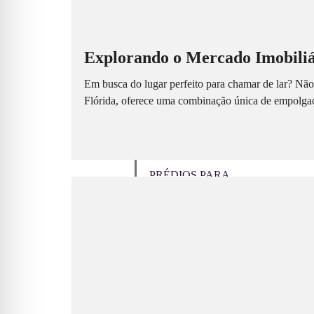
CASAS DE ALTO
PADRÃO
CONSTRUÇÃO DE
Explorando o Mercado Imobiliá
CASAS POPULARES
INCORPORAÇÃO
Em busca do lugar perfeito para chamar de lar? Não 
RESIDENCIAL
Flórida, oferece uma combinação única de empolgaç
IMÓVEIS COMERCIAIS
COM RENDA
TERRENOS PARA
INCORPORAÇÃO
PRÉDIOS PARA
LOCAÇÃO
NOSSO TIME
ADMINISTRAÇÃO
ESPECIALIDADES
NOTÍCIAS
CONTATO