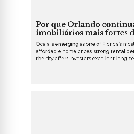
O
S
I
M
Ó
P
V
Por que Orlando continu
E
E
R
I
imobiliários mais fortes
G
S
U
P
N
A
Ocala is emerging as one of Florida’s mos
T
R
A
affordable home prices, strong rental d
A
S
A
F
the city offers investors excellent long-t
L
R
U
E
G
Q
U
U
E
E
L
N
R
T
E
E
S
S
I
D
E
N
C
I
A
L