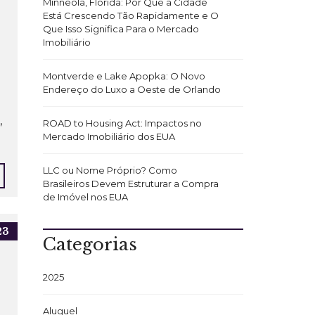
Minneola, Flórida: Por Que a Cidade
Está Crescendo Tão Rapidamente e O
Que Isso Significa Para o Mercado
Imobiliário
Montverde e Lake Apopka: O Novo
Endereço do Luxo a Oeste de Orlando
,
ROAD to Housing Act: Impactos no
Mercado Imobiliário dos EUA
LLC ou Nome Próprio? Como
Brasileiros Devem Estruturar a Compra
de Imóvel nos EUA
23
Categorias
2025
Aluguel