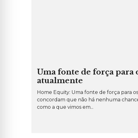
P
O
R
A
Ç
Ã
O
R
E
S
I
D
E
N
C
I
Uma fonte de força para 
A
L
atualmente
I
Home Equity: Uma fonte de força para os
M
Ó
concordam que não há nenhuma chance d
V
E
como a que vimos em...
I
S
C
O
M
E
R