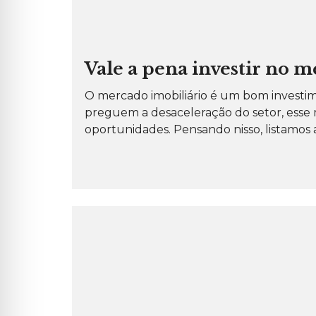
P
O
R
A
Ç
Ã
O
Vale a pena investir no m
P
O mercado imobiliário é um bom investime
R
preguem a desaceleração do setor, esse 
É
D
oportunidades. Pensando nisso, listamos a
I
O
S
P
A
R
A
L
O
C
A
Ç
Ã
O