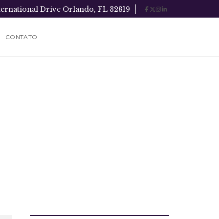
ternational Drive Orlando, FL 32819
CONTATO