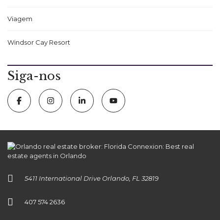
Viagem
Windsor Cay Resort
Siga-nos
5411 International Drive Orlando, FL 32819
407 574 2636