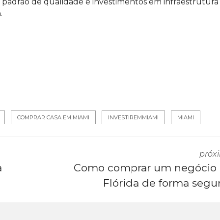
s, padrão de qualidade e investimentos em infraestrutura
.
COMPRAR CASA EM MIAMI
INVESTIREMMIAMI
MIAMI
próx
a
Como comprar um negócio
Flórida de forma segu