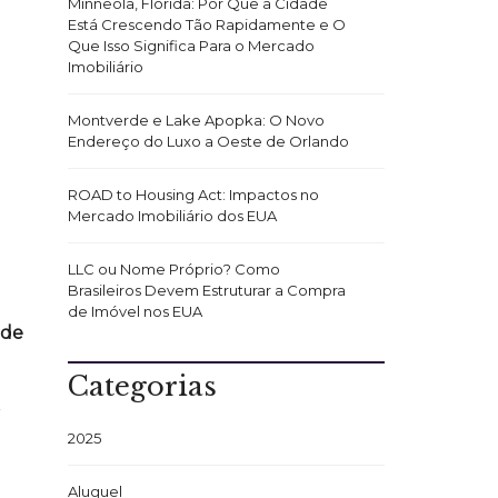
Minneola, Flórida: Por Que a Cidade
Está Crescendo Tão Rapidamente e O
Que Isso Significa Para o Mercado
Imobiliário
Montverde e Lake Apopka: O Novo
Endereço do Luxo a Oeste de Orlando
ROAD to Housing Act: Impactos no
Mercado Imobiliário dos EUA
LLC ou Nome Próprio? Como
Brasileiros Devem Estruturar a Compra
de Imóvel nos EUA
 de
Categorias
r
2025
Aluguel