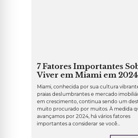
P
O
R
A
Ç
Ã
O
P
R
É
D
I
O
7 Fatores Importantes So
S
P
Viver em Miami em 2024
A
R
A
Miami, conhecida por sua cultura vibrant
L
O
praias deslumbrantes e mercado imobiliá
C
A
em crescimento, continua sendo um des
Ç
muito procurado por muitos. À medida 
Ã
O
avançamos por 2024, há vários fatores
importantes a considerar se você...