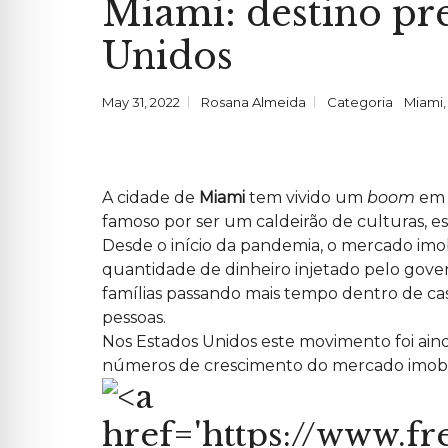
Miami: destino pr
R
I
Ó
?
D
C
A
V
E
I
L
E
I
Unidos
A
I
N
F
L
S
V
A
P
C
E
Ç
A
O
S
A
May 31, 2022
Rosana Almeida
Categoria
Miami
R
M
T
P
A
M
I
A
A
E
M
R
L
R
E
T
U
C
N
E
G
I
T
D
U
A
O
O
A cidade de
Miami
tem vivido um
boom
em t
E
L
N
L
O
famoso por ser um caldeirão de culturas, 
D
S
N
E
Desde o início da pandemia, o mercado imo
S
O
C
O
S
quantidade de dinheiro injetado pelo gover
U
T
S
R
I
O
famílias passando mais tempo dentro de ca
T
M
T
A
pessoas.
E
I
T
M
Nos Estados Unidos este movimento foi ainda
E
E
M
P
números de crescimento do mercado imobil
P
A
O
R
R
C
A
E
D
I
A
R