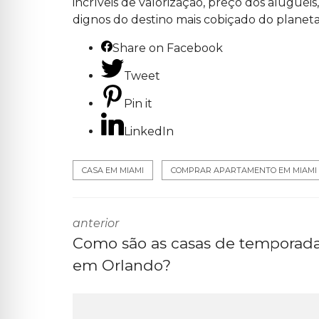
incríveis de valorização, preço dos aluguéi
O
dignos do destino mais cobiçado do planeta
N
S
T
Share on Facebook
R
U
Ç
Tweet
Ã
O
D
Pin it
E
C
A
LinkedIn
S
A
S
P
CASA EM MIAMI
COMPRAR APARTAMENTO EM MIAMI
O
P
U
L
A
anterior
R
E
Como são as casas de temporad
S
em Orlando?
I
N
C
O
R