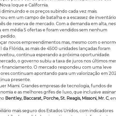
Nova Ioque e California.
i diminuindo e os preços subindo cada vez mais.
rmou em um campo de batalha e a escassez de inventário
1 mês de reserva de mercado. Com a demanda em alta, nes
u em média 5 ofertas e foram vendidos sem nenhum
 pedido.
lançar novos empreendimentos mas, mesmo com o enorm
l da Flórida, as mais de 4500 unidades lançadas foram
veitou, continua esperando a próxima oportunidade.
ercado, o governo subiu a taxa de juros nos últimos me
s de financiamento. O mercado respondeu com uma leve
adores continuam apontando para um valorização em 20
tinua presente.
uer Miami. Grandes empresas de tecnologia, fundos de
ronomia e as melhores grifes de luxo, que inclusive assin
mo
Bentley, Baccarat, Porche, St. Reagis, Missoni, Mr. C
, e
liário mais seguro dos Estados Unidos, com indicadores