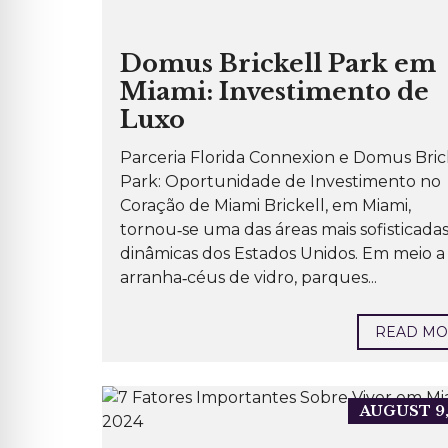
C
I
A
I
Domus Brickell Park em
S
C
Miami: Investimento de
O
M
Luxo
R
E
N
Parceria Florida Connexion e Domus Bric
D
A
Park: Oportunidade de Investimento no
Coração de Miami Brickell, em Miami,
T
tornou‑se uma das áreas mais sofisticadas
E
R
dinâmicas dos Estados Unidos. Em meio a
R
E
arranha‑céus de vidro, parques...
N
O
S
P
READ M
A
R
A
I
N
AUGUST 9,
C
O
R