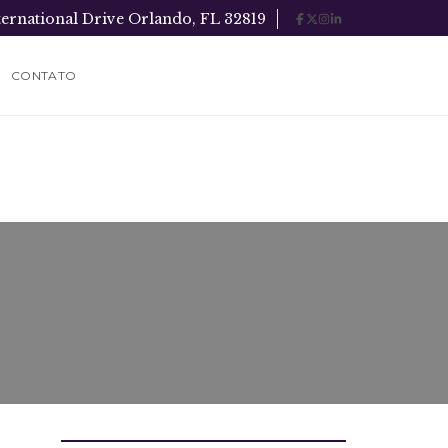
ternational Drive Orlando, FL 32819
CONTATO