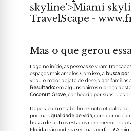
O
S
I
M
Ó
P
V
E
E
R
I
G
S
U
P
N
A
T
R
Mas o que gerou ess
A
A
S
A
F
L
R
U
E
Logo no início, as pessoas se viram tranca
G
Q
U
U
espaços mais amplos. Com isso, a
busca por 
E
E
L
N
virou o maior objeto de desejo das famílias
R
T
E
Resultado:
em alguns bairros o preço dest
E
S
S
Coconut Grove
, conhecido por suas ruas ar
I
D
E
N
Depois, com o trabalho remoto oficializad
C
I
por mais
qualidade de vida
, como principal
A
busca de outros estados com menor tributaç
L
Flórida não poderia ser mais perfeita! A mig