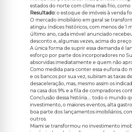
C
estados do norte com clima mais frio, como 
O
Resultado:
o estoque de imóveis à venda fo
N
S
O mercado imobiliário em geral se transfo
T
R
atingiu índices históricos, com menos de 
U
Ç
último ano, cada imóvel anunciado recebe
Ã
desconto e, algumas vezes, acima do preço
O
D
A única forma de suprir essa demanda é 
E
C
esforço por parte dos incorporadores no Su
A
absorvidas imediatamente e quem não apro
S
A
Como medida para conter essa euforia do m
S
D
e os bancos por sua vez, subiram as taxa
E
A
desaceleração, mas, mesmo assim os indic
L
na casa dos 9% e a fila de compradores con
T
O
Conclusão dessa história…. todo o mundo q
P
A
investimento
, o maiores eventos, alta gast
D
R
boa parte dos lançamentos imobiliários, co
Ã
outros.
O
Miami se transformou no investimento imobi
C