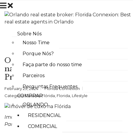
Sobre Nós
Nosso Time
Porque Nós?
O Mercado de Imóveis de Luxo
Faça parte do nosso time
na Flórida: Tudo o que Você
Precisa Saber
Parceiros
Perguntas Frequentes
February 29, 2024
Florida Connexion
COMPRAR
Categoria
Casa Na Flórida
,
Florida
,
Lifestyle
ORLANDO
RESIDENCIAL
Imóveis de Luxo na Flórida
: Descubra o Seu Paraíso
Particular investindo na Ensolarada Flórida
COMERCIAL