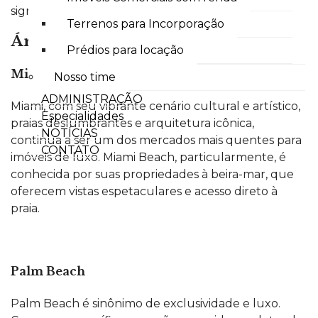
significativamente para o apelo deste mercado.
Terrenos para Incorporação
Áreas mais Procuradas
Prédios para locação
Miami e Miami Beach
Nosso time
ADMINISTRAÇÃO
Miami
, com seu vibrante cenário cultural e artístico,
Especialidades
praias deslumbrantes e arquitetura icônica,
NOTÍCIAS
continua a ser um dos mercados mais quentes para
CONTATO
imóveis de luxo. Miami Beach, particularmente, é
conhecida por suas propried
ades à beira-mar, que
oferecem vistas espetaculares e acesso direto à
praia.
Palm Beach
Palm Beach é sinônimo de exclusividade e luxo.