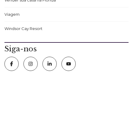
Viagem
Windsor Cay Resort
Siga-nos
5411 International Drive Orlando, FL 32819
407 574 2636