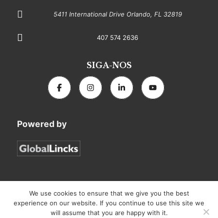
5411 International Drive Orlando, FL 32819
407 574 2636
SIGA-NOS
Powered by
Florida Connexion Properties | All rights reserved
We use cookies to ensure that we give you the best
experience on our website. If you continue to use this site we
will assume that you are happy with it.