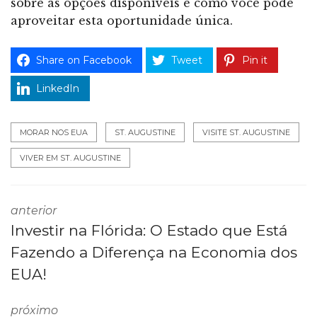
sobre as opções disponíveis
e como você pode
aproveitar esta oportunidade única.
Share on Facebook
Tweet
Pin it
LinkedIn
MORAR NOS EUA
ST. AUGUSTINE
VISITE ST. AUGUSTINE
VIVER EM ST. AUGUSTINE
anterior
Investir na Flórida: O Estado que Está
Fazendo a Diferença na Economia dos
EUA!
próximo