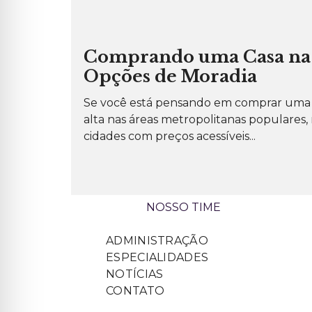
CASAS DE ALTO
PADRÃO
CONSTRUÇÃO DE
Comprando uma Casa na F
CASAS POPULARES
Opções de Moradia
INCORPORAÇÃO
RESIDENCIAL
Se você está pensando em comprar uma c
IMÓVEIS COMERCIAIS
alta nas áreas metropolitanas populares
COM RENDA
cidades com preços acessíveis...
TERRENOS PARA
INCORPORAÇÃO
PRÉDIOS PARA
LOCAÇÃO
NOSSO TIME
ADMINISTRAÇÃO
ESPECIALIDADES
NOTÍCIAS
CONTATO