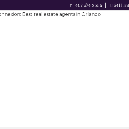
407 574 2636
5411 In