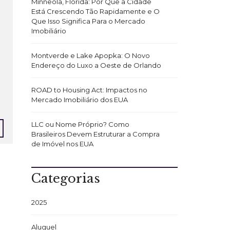
Minneola, Flórida: Por Que a Cidade
Está Crescendo Tão Rapidamente e O
Que Isso Significa Para o Mercado
Imobiliário
Montverde e Lake Apopka: O Novo
Endereço do Luxo a Oeste de Orlando
ROAD to Housing Act: Impactos no
Mercado Imobiliário dos EUA
LLC ou Nome Próprio? Como
Brasileiros Devem Estruturar a Compra
de Imóvel nos EUA
Categorias
2025
Aluguel