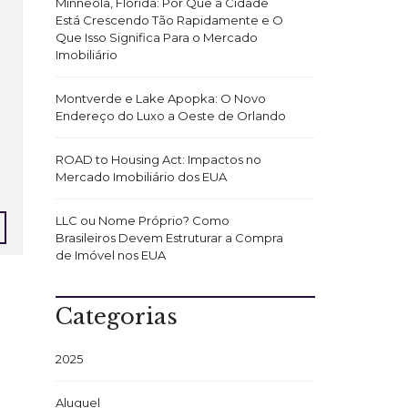
Minneola, Flórida: Por Que a Cidade
Está Crescendo Tão Rapidamente e O
Que Isso Significa Para o Mercado
Imobiliário
Montverde e Lake Apopka: O Novo
Endereço do Luxo a Oeste de Orlando
ROAD to Housing Act: Impactos no
Mercado Imobiliário dos EUA
LLC ou Nome Próprio? Como
Brasileiros Devem Estruturar a Compra
de Imóvel nos EUA
Categorias
2025
Aluguel