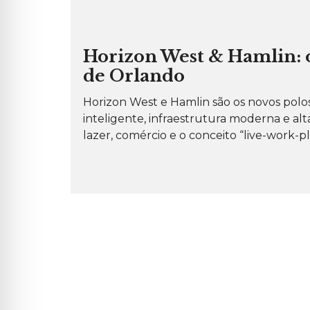
O
S
I
M
Ó
P
V
Horizon West & Hamlin: 
E
E
R
I
de Orlando
G
S
U
P
N
A
Horizon West e Hamlin são os novos pol
T
R
A
inteligente, infraestrutura moderna e al
A
S
A
F
lazer, comércio e o conceito “live-work-pl
L
R
U
E
G
Q
U
U
E
E
L
N
R
T
E
E
S
S
I
D
E
N
C
I
A
L