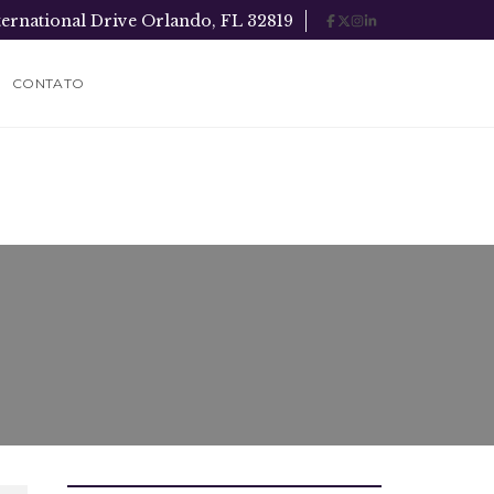
ternational Drive Orlando, FL 32819
CONTATO