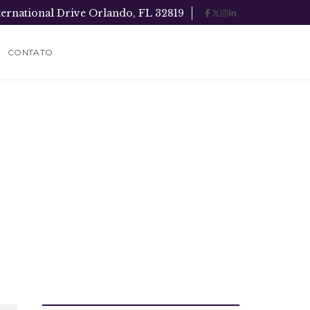
ternational Drive Orlando, FL 32819
CONTATO