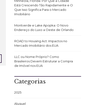
Minneola, Flórida: Por Que a Cidade
Está Crescendo Tão Rapidamente e O
Que Isso Significa Para o Mercado
Imobiliário
Montverde e Lake Apopka: O Novo
Endereço do Luxo a Oeste de Orlando
ROAD to Housing Act: Impactos no
Mercado Imobiliário dos EUA
LLC ou Nome Próprio? Como
Brasileiros Devem Estruturar a Compra
de Imóvel nos EUA
Categorias
2025
Aluguel