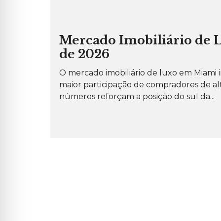
O
S
I
M
Ó
P
V
Mercado Imobiliário de L
E
E
R
I
de 2026
G
S
U
P
N
A
O mercado imobiliário de luxo em Miami i
T
R
A
maior participação de compradores de al
A
S
A
F
números reforçam a posição do sul da...
L
R
U
E
G
Q
U
U
E
E
L
N
R
T
E
E
S
S
I
D
E
N
C
I
A
L