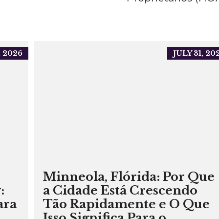
 2026
JULY 31, 20
Minneola, Flórida: Por Que
:
a Cidade Está Crescendo
ara
Tão Rapidamente e O Que
Isso Significa Para o