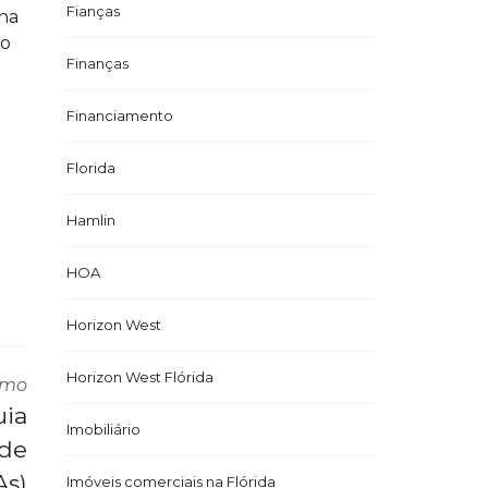
Fianças
 na
do
Finanças
Financiamento
Florida
Hamlin
HOA
Horizon West
Horizon West Flórida
imo
uia
Imobiliário
 de
As)
Imóveis comerciais na Flórida