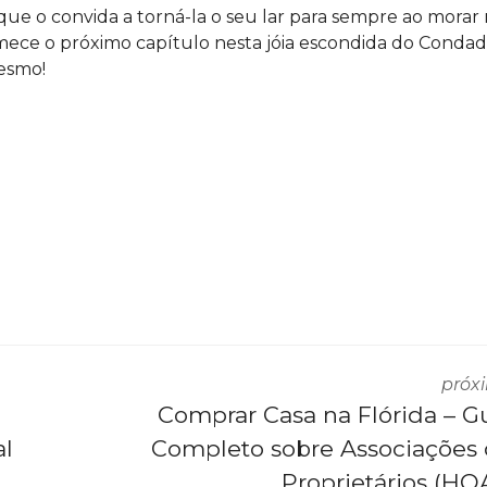
que o convida a torná-la o seu lar para sempre ao morar
mece o próximo capítulo nesta jóia escondida do Conda
esmo!
próx
a
Comprar Casa na Flórida – G
al
Completo sobre Associações
Proprietários (HO