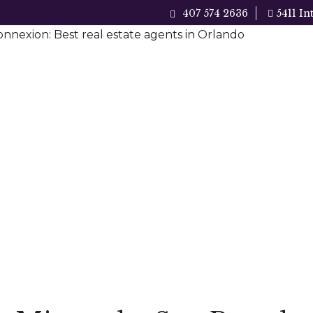
407 574 2636
5411 In