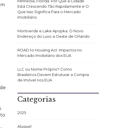
Minneola, Flórida: Por Que a Cidade
am
Está Crescendo Tão Rapidamente e O
Que Isso Significa Para o Mercado
Imobiliário
Montverde e Lake Apopka: O Novo
Endereço do Luxo a Oeste de Orlando
ROAD to Housing Act: Impactos no
Mercado Imobiliário dos EUA
LLC ou Nome Próprio? Como
Brasileiros Devem Estruturar a Compra
de Imóvel nos EUA
ade
Categorias
.
2025
nto
Aluguel