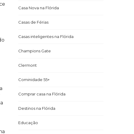
ece
Casa Nova na Flórida
Casas de Férias
Casas inteligentes na Flórida
do
Champions Gate
Clermont
Cominidade 55+
a
Comprar casa na Flórida
r
 a
Destinos na Flórida
Educação
ha