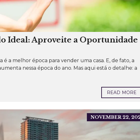
P
O
R
A
Ç
Ã
O
R
o Ideal: Aproveite a Oportunidade
E
S
I
D
E
N
 é a melhor época para vender uma casa. E, de fato, a
C
enta nessa época do ano. Mas aqui está o detalhe: a
I
A
L
I
READ MORE
M
Ó
V
E
I
S
NOVEMBER 22, 20
C
O
M
E
R