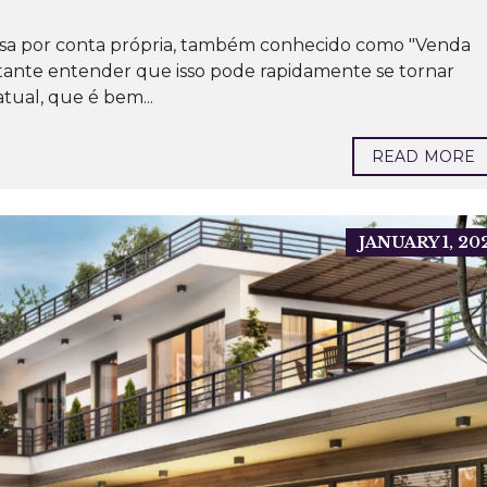
I
asa por conta própria, também conhecido como "Venda
M
Ó
rtante entender que isso pode rapidamente se tornar
V
ual, que é bem...
E
I
S
P
READ MORE
A
R
A
A
L
U
JANUARY 1, 20
G
U
E
L
R
E
S
I
D
E
N
C
I
A
L