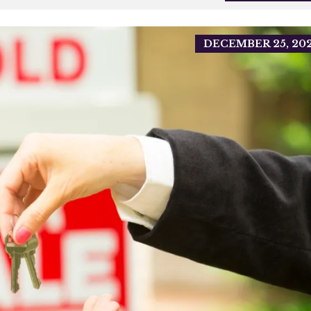
O
N
S
T
DECEMBER 25, 20
R
U
Ç
Ã
O
D
E
C
A
S
A
S
P
O
P
U
L
A
R
E
S
I
N
C
O
R