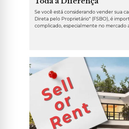
Toda a Diferença
O
S
Se você está considerando vender sua c
Direta pelo Proprietário" (FSBO), é impo
P
E
complicado, especialmente no mercado at
R
G
U
N
T
A
S
F
R
E
Q
U
E
N
T
E
S