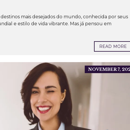
P
O
R
A
s destinos mais desejados do mundo, conhecida por seus
Ç
Ã
dial e estilo de vida vibrante. Mas já pensou em
O
P
R
READ MORE
É
D
I
O
S
P
NOVEMBER 7, 20
A
R
A
L
O
C
A
Ç
Ã
O