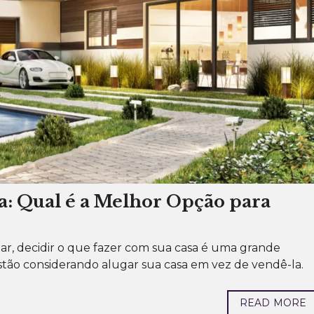
C
O
N
S
T
R
U
Ç
Ã
O
D
E
C
A
S
A
S
D
E
A
a: Qual é a Melhor Opção para
L
T
O
P
A
r, decidir o que fazer com sua casa é uma grande
D
 estão considerando alugar sua casa em vez de vendê-la.
R
Ã
O
READ MORE
C