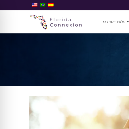
SOBRE NÓS
N
O
S
S
O
T
I
M
E
P
O
R
Q
U
E
N
Ó
S