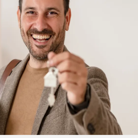
C
I
A
I
S
C
O
M
R
E
N
D
A
T
E
R
R
E
N
O
S
P
A
R
A
I
N
C
O
R