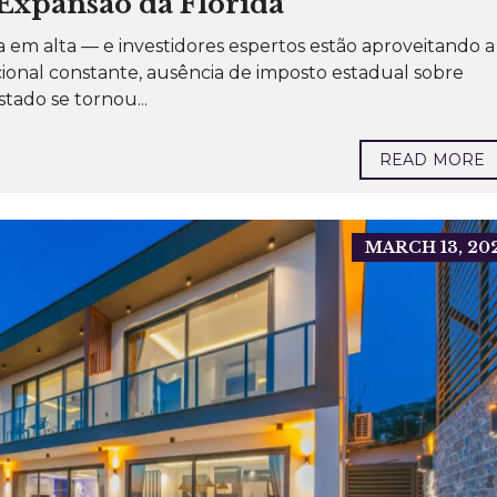
Expansão da Flórida
I
a em alta — e investidores espertos estão aproveitando a
M
Ó
onal constante, ausência de imposto estadual sobre
V
ado se tornou...
E
I
S
P
READ MORE
A
R
A
A
L
U
MARCH 13, 20
G
U
E
L
R
E
S
I
D
E
N
C
I
A
L