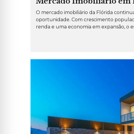
Mercado Imobiliário em 
O
S
O mercado imobiliário da Flórida continu
oportunidade. Com crescimento populaci
P
E
renda e uma economia em expansão, o est
R
G
U
N
T
A
S
F
R
E
Q
U
E
N
T
E
S