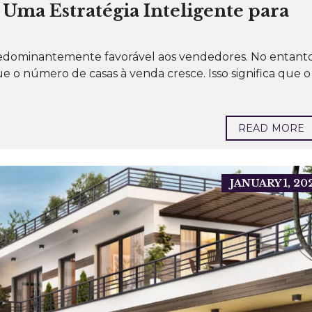
P
Uma Estratégia Inteligente para
O
R
A
Ç
Ã
redominantemente favorável aos vendedores. No entanto
O
 o número de casas à venda cresce. Isso significa que o
P
R
É
D
READ MORE
I
O
S
P
A
R
JANUARY 1, 20
A
L
O
C
A
Ç
Ã
O