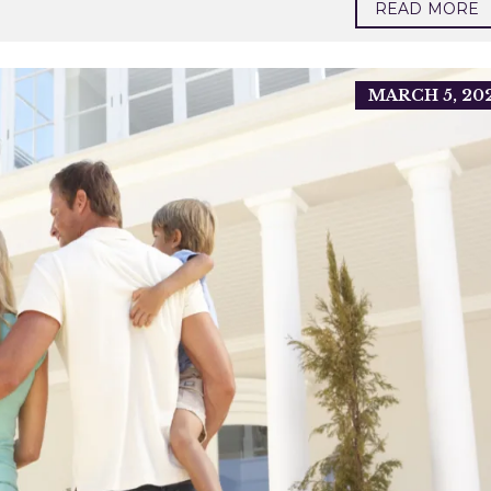
READ MORE
O
N
S
T
R
U
MARCH 5, 20
Ç
Ã
O
D
E
C
A
S
A
S
P
O
P
U
L
A
R
E
S
I
N
C
O
R