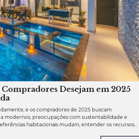
C
O
N
S
T
R
U
Ç
Ã
O
D
E
C
A
S
A
S
D
E
A
ue Compradores Desejam em 2025
L
T
ida
O
P
A
apidamente, e os compradores de 2025 buscam
D
ida modernos, preocupações com sustentabilidade e
R
Ã
ferências habitacionais mudam, entender os recursos...
O
C