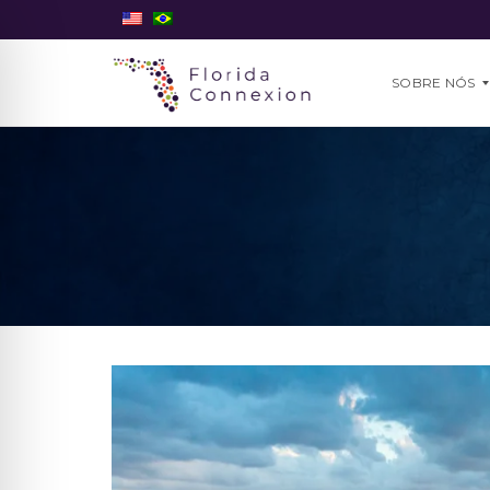
SOBRE NÓS
N
O
S
S
O
T
I
M
E
P
O
R
Q
U
E
N
Ó
S