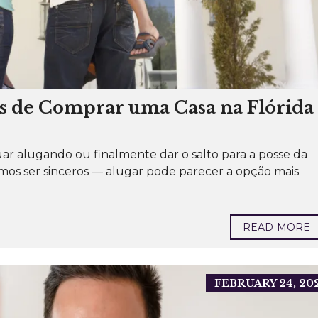
P
O
R
A
Ç
Ã
O
R
E
S
os de Comprar uma Casa na Flórida
I
D
E
N
C
r alugando ou finalmente dar o salto para a posse da
I
A
amos ser sinceros — alugar pode parecer a opção mais
L
I
M
Ó
READ MORE
V
E
I
S
C
FEBRUARY 24, 20
O
M
E
R