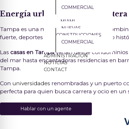
COMMERCIAL
Energía urbana con alma costera
MIAMI
NUEVAS
Tampa es una metrópolis vibrante que combi
CONSTRUCCIONES
fuerte, deportes profesionales y el encanto hist
COMMERCIAL
Las
casas en Tampa
varían desde condominios m
ADMINISTRACÍON
del mar hasta encantadoras residencias en bar
NOTICIAS
Tampa.
CONTACT
Con
universidades
renombradas y un puerto c
perfecta para quien busca carrera y ocio en un s
Hablar con un agente
V