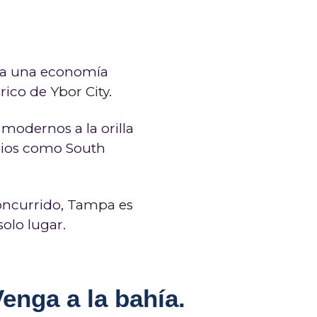
na una economía
órico de
Ybor City
.
odernos a la orilla
rios como South
oncurrido,
Tampa
es
olo lugar.
enga a la bahía.